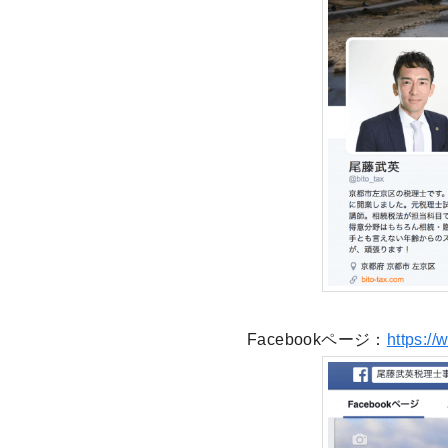
Facebookページ：
https:/