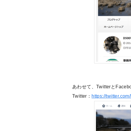
あわせて、TwitterとFa
Twitter：
https://twitter.com