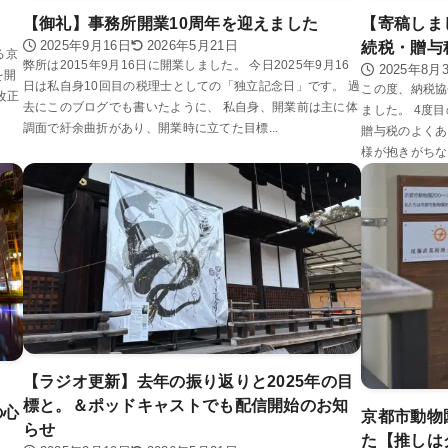
【御礼】事務所開業10周年を迎えました
【寄稿しま
2025年9月16日
2026年5月21日
続税・贈与
る京
弊所は2015年9月16日に開業しました。 今日2025年9月16
2025年8月
を開
日は私自身10回目の税理士としての「独立記念日」です。 過
この度、納税協
改正
去にこのブログでも書いたように、 私自身、開業前は主に体
ました。 4度
調面で紆余曲折があり、開業時に立てた目標...
贈与税のよくあ
様が抱きがちな
【ラジオ更新】去年の振り返りと2025年の目
標と。＆ポッドキャストでも配信開始のお知
の心
京都市動物
らせ
た【推しは