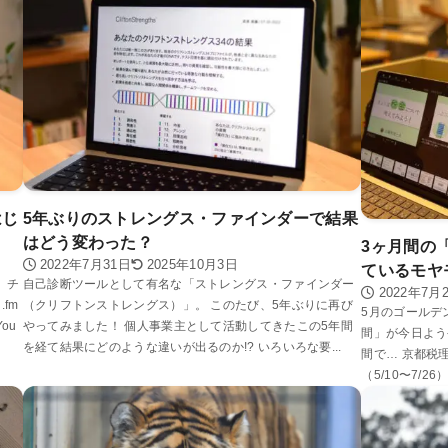
はじ
5年ぶりのストレングス・ファインダーで結果
はどう変わった？
3ヶ月間の
2022年7月31日
2025年10月3日
ているモヤ
 チ
自己診断ツールとして有名な「ストレングス・ファインダー
2022年7月
fm
（クリフトンストレングス）」。 このたび、5年ぶりに再び
5月のゴールデ
ou
やってみました！ 個人事業主として活動してきたこの5年間
間」が今日よう
を経て結果にどのような違いが出るのか!? いろいろな要...
間で… 京都税
（5/10〜7/2