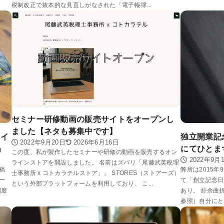
税制改正で抜本的な見直しがなされた「電子帳簿...
セミナー研修動画の販売サイトをオープンし
ました【ネタも募集中です】
「イ
独立開業記
2022年9月20日
2026年6月16日
」
にてひとま
この度、私が製作したセミナーや研修の動画を販売するオン
2022年9月
ラインストアを開設しました。 名前はズバリ「尾藤武英税理
稿
弊所は2015
士事務所 x コトカラテルストア」。 STORES（ストアーズ）
ー
て「創立記念日
という外部プラットフォームを利用しており、 こ...
制度
あり。 紆余曲
参照）自分にと