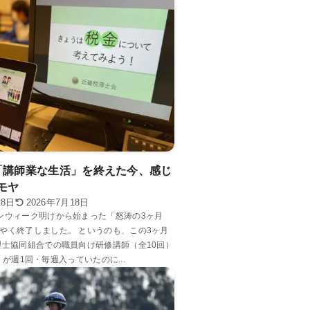
「講師業な生活」を終えた今、感じ
モヤ
28日
2026年7月18日
ンウィーク明けから始まった「怒涛の3ヶ月
やく終了しました。 というのも、この3ヶ月
理士協同組合での職員向け研修講師（全10回）
6） が週1回・毎週入っていたのに...