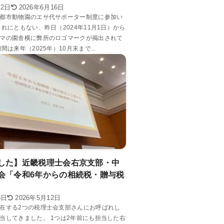
月2日
2026年6月16日
都市動物園のエサ代サポーター制度に参加い
これにともない、昨日（2024年11月1日）から
マの園舎横に弊所のロゴマークが掲出されて
間は来年（2025年）10月末まで...
した】近畿税理士会右京支部・中
会「令和6年からの相続税・贈与税
3日
2026年5月12日
在する2つの税理士会支部さんにお呼ばれし
当してきました。 1つは2年前にも担当した右