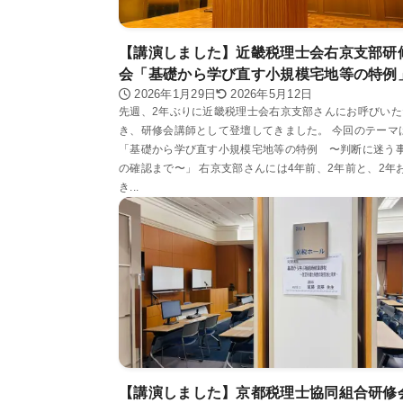
【講演しました】近畿税理士会右京支部研
会「基礎から学び直す小規模宅地等の特例
2026年1月29日
2026年5月12日
先週、2年ぶりに近畿税理士会右京支部さんにお呼びいた
き、研修会講師として登壇してきました。 今回のテーマ
「基礎から学び直す小規模宅地等の特例 〜判断に迷う
の確認まで〜」 右京支部さんには4年前、2年前と、2年
き...
【講演しました】京都税理士協同組合研修