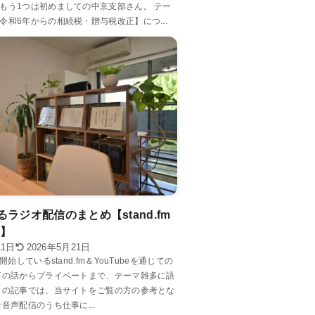
もう1つは初めましての中京支部さん。 テー
令和6年からの相続税・贈与税改正】につ...
ラジオ配信のまとめ【stand.fm
e】
11日
2026年5月21日
開始しているstand.fm＆YouTubeを通じての
事の話からプライベートまで、テーマ雑多に語
この記事では、当サイトをご覧の方の参考とな
音声配信のうち仕事に...