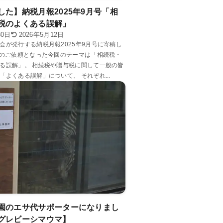
した】納税月報2025年9月号「相
税のよくある誤解」
30日
2026年5月12日
会が発行する納税月報2025年9月号に寄稿し
目のご依頼となった今回のテーマは「相続税・
る誤解」。 相続税や贈与税に関して一般の皆
「よくある誤解」について、 それぞれ...
園のエサ代サポーターになりまし
グレビーシマウマ】