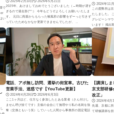
2025年2月10日
2026年5月21日
2024年11
2025年、あけましておめでとうございました（←時期が遅す
界隈で
この度弊所は京
ぎるので過去形(^^:） 今年もどうぞよろしくお願いいたしま
er
たしました。 
す。 元日に両親からもらった喉風邪の影響をずーっと引きず
とはい
グレビーシマウ
っていたためなかなか更新できませんでしたが、 ...
います！ 掲出期
電話、アポ無し訪問、選挙の街宣車。古びた
【講演しま
営業手法、迷惑です【YouTube更新】
京支部研修
し
2024年4月29日
2026年6月3日
改正」
ここ1ヶ月ほど、仕方なく参加したとある業者（さん付けし
2024年4月
ません呼び捨てです）主催の会合にて無理やり私の名刺を強
先週、京都に所
まし
奪（交換ともいう笑）していった人間から事務所の固定電話
て研修講師を担
を作