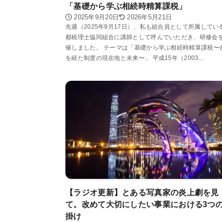
「基礎から学ぶ相続時精算課税」
2025年9月20日
2026年5月21日
先週（2025年9月17日）、私も組合員として所属してい
都税理士協同組合に講師として呼んでいただき、研修会
催しました。 テーマは「基礎から学ぶ相続時精算課税〜
を経た制度の現在地と未来〜」 平成15年（2003...
【ラジオ更新】とある写真家の炎上劇を見
て。改めて大切にしたい事業における3つ
掛け