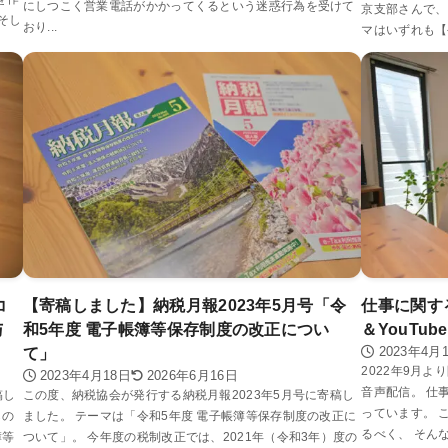
にしつこく営業電話がかかってくるという迷惑行為を受けて
京支部さんで、
そし
おり...
マはいずれも【
コ
【寄稿しました】納税月報2023年5月号「令
仕事に関する
与
和5年度 電子帳簿等保存制度の改正につい
＆YouTub
2023年4月
て」
2022年9月より
2023年4月18日
2026年6月16日
音声配信。 仕
稿し
この度、納税協会が発行する納税月報2023年5月号に寄稿し
っています。 
らの
ました。 テーマは「令和5年度 電子帳簿等保存制度の改正に
るべく、 そんな
簿等
ついて」。 今年度の税制改正では、2021年（令和3年）度の