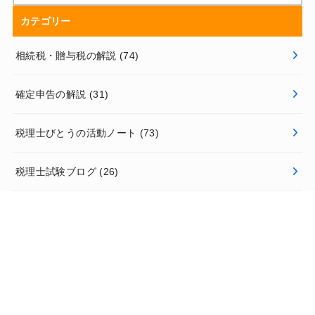
カテゴリー
相続税・贈与税の解説
(74)
確定申告の解説
(31)
税理士びとうの活動ノート
(73)
税理士試験ブログ
(26)
弊所からのお知らせ
(42)
キーワード
相続税申告書作成のノウハウ
(24)
相続税の計算
(20)
路線価
(18)
京都滋賀の相続税・贈与税
(9)
財産評価
(32)
個人事業主の税金
(19)
相続税・贈与税の改正
(13)