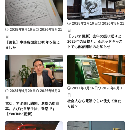
2025年2月10日
2026年5月21
2025年9月16日
2026年5月21
日
【ラジオ更新】去年の振り返りと
日
2025年の目標と。＆ポッドキャス
【御礼】事務所開業10周年を迎え
トでも配信開始のお知らせ
ました
2017年3月16日
2026年6月3
2024年4月29日
2026年6月3
日
日
社会人なら電話ぐらい使えて当た
電話、アポ無し訪問、選挙の街宣
り前？
車。古びた営業手法、迷惑です
【YouTube更新】