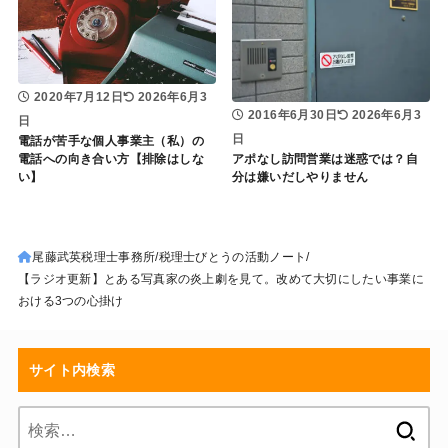
2020年7月12日
2026年6月3
2016年6月30日
2026年6月3
日
日
電話が苦手な個人事業主（私）の
電話への向き合い方【排除はしな
アポなし訪問営業は迷惑では？自
い】
分は嫌いだしやりません
尾藤武英税理士事務所
税理士びとうの活動ノート
【ラジオ更新】とある写真家の炎上劇を見て。改めて大切にしたい事業に
おける3つの心掛け
サイト内検索
検
索: