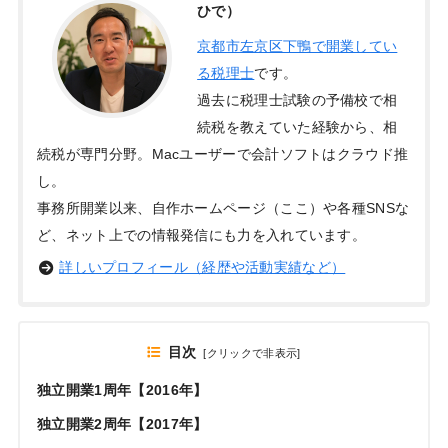
ひで）
京都市左京区下鴨で開業してい
る税理士
です。
過去に税理士試験の予備校で相
続税を教えていた経験から、相
続税が専門分野。Macユーザーで会計ソフトはクラウド推
し。
事務所開業以来、自作ホームページ（ここ）や各種SNSな
ど、ネット上での情報発信にも力を入れています。
詳しいプロフィール（経歴や活動実績など）
目次
[
クリックで非表示
]
独立開業1周年【2016年】
独立開業2周年【2017年】