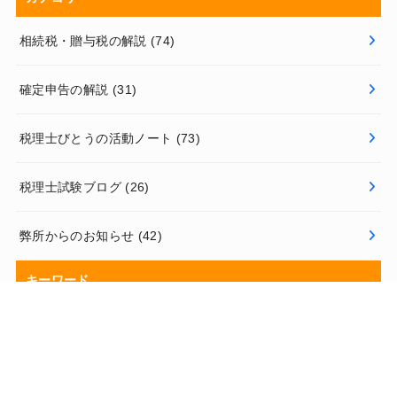
相続税・贈与税の解説
(74)
確定申告の解説
(31)
税理士びとうの活動ノート
(73)
税理士試験ブログ
(26)
弊所からのお知らせ
(42)
キーワード
相続税申告書作成のノウハウ
(24)
相続税の計算
(20)
路線価
(18)
京都滋賀の相続税・贈与税
(9)
財産評価
(32)
個人事業主の税金
(19)
相続税・贈与税の改正
(13)
相続税の申告手続き
(15)
民法と相続税
(8)
所得税
(26)