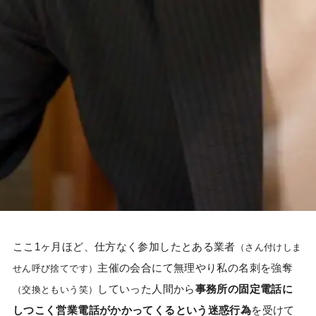
ここ1ヶ月ほど、仕方なく参加したとある業者
（さん付けしま
主催の会合にて無理やり私の名刺を強奪
せん呼び捨てです）
していった人間から
事務所の固定電話に
（交換ともいう笑）
しつこく営業電話がかかってくるという迷惑行為
を受けて