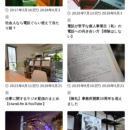
2017年3月16日
2026年6月3
2020年7月12日
2026年6月3
日
日
社会人なら電話ぐらい使えて当た
電話が苦手な個人事業主（私）の
り前？
電話への向き合い方【排除はしな
い】
2023年4月11日
2026年5月21
2025年9月16日
2026年5月21
日
日
仕事に関するラジオ配信のまとめ
【御礼】事務所開業10周年を迎え
【stand.fm＆YouTube】
ました