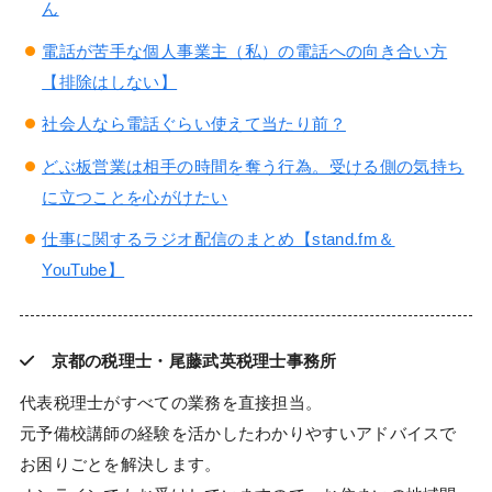
ん
電話が苦手な個人事業主（私）の電話への向き合い方
【排除はしない】
社会人なら電話ぐらい使えて当たり前？
どぶ板営業は相手の時間を奪う行為。受ける側の気持ち
に立つことを心がけたい
仕事に関するラジオ配信のまとめ【stand.fm＆
YouTube】
京都の税理士・尾藤武英税理士事務所
代表税理士がすべての業務を直接担当。
元予備校講師の経験を活かしたわかりやすいアドバイスで
お困りごとを解決します。