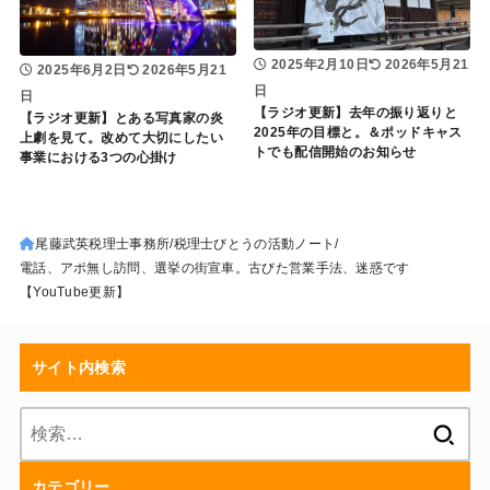
2025年2月10日
2026年5月21
2025年6月2日
2026年5月21
日
日
【ラジオ更新】去年の振り返りと
【ラジオ更新】とある写真家の炎
2025年の目標と。＆ポッドキャス
上劇を見て。改めて大切にしたい
トでも配信開始のお知らせ
事業における3つの心掛け
尾藤武英税理士事務所
税理士びとうの活動ノート
電話、アポ無し訪問、選挙の街宣車。古びた営業手法、迷惑です
【YouTube更新】
サイト内検索
検
索:
カテゴリー