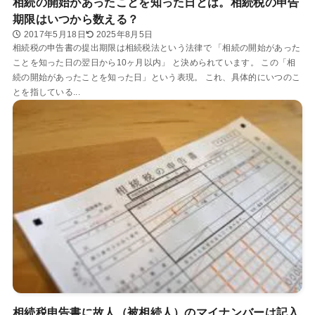
相続の開始があったことを知った日とは。相続税の申告
期限はいつから数える？
2017年5月18日
2025年8月5日
相続税の申告書の提出期限は相続税法という法律で 「相続の開始があった
ことを知った日の翌日から10ヶ月以内」 と決められています。 この「相
続の開始があったことを知った日」という表現。 これ、具体的にいつのこ
とを指している...
相続税申告書に故人（被相続人）のマイナンバーは記入