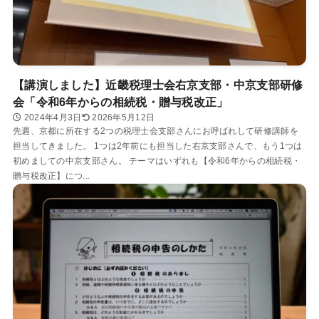
【講演しました】近畿税理士会右京支部・中京支部研修
会「令和6年からの相続税・贈与税改正」
2024年4月3日
2026年5月12日
先週、京都に所在する2つの税理士会支部さんにお呼ばれして研修講師を
担当してきました。 1つは2年前にも担当した右京支部さんで、もう1つは
初めましての中京支部さん。 テーマはいずれも【令和6年からの相続税・
贈与税改正】につ...