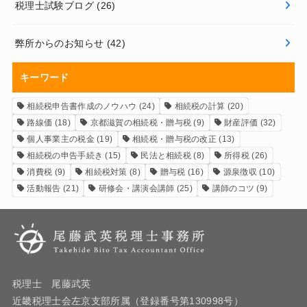
税理士試験ブログ
(26)
弊所からのお知らせ
(42)
キーワード
相続税申告書作成のノウハウ
(24)
相続税の計算
(20)
路線価
(18)
京都滋賀の相続税・贈与税
(9)
財産評価
(32)
個人事業主の税金
(19)
相続税・贈与税の改正
(13)
相続税の申告手続き
(15)
民法と相続税
(8)
所得税
(26)
消費税
(9)
相続税対策
(8)
贈与税
(16)
源泉徴収
(10)
活動報告
(21)
研修会・講演会講師
(25)
講師のコツ
(9)
税理士 尾藤武英
近畿税理士会左京支部所属（登録番号第130998号）