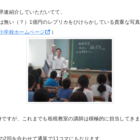
早速紹介していただいてて、
は無い（？）1億円のレプリカをひけらかしている貴重な写
小学校ホームページ
）
身ですが、これまでも租税教室の講師は積極的に担当してき
の2回を合わせて通算で11コマにもなります。