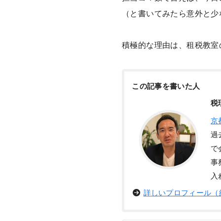
（と書いてみたら意外と少
積極的な理由は、租税教室
この記事を書いた人
税
京
過
で
事
入
詳しいプロフィール（