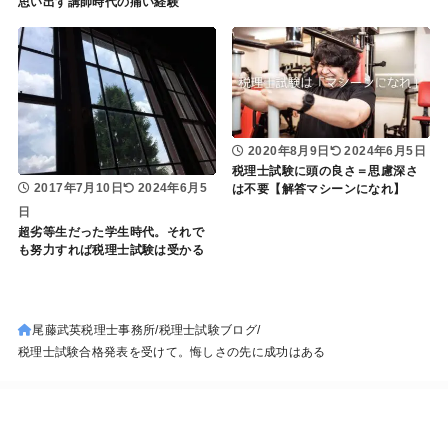
思い出す講師時代の痛い経験
2020年8月9日
2024年6月5日
税理士試験に頭の良さ＝思慮深さ
2017年7月10日
2024年6月5
は不要【解答マシーンになれ】
日
超劣等生だった学生時代。それで
も努力すれば税理士試験は受かる
尾藤武英税理士事務所
税理士試験ブログ
税理士試験合格発表を受けて。悔しさの先に成功はある
サイト内検索