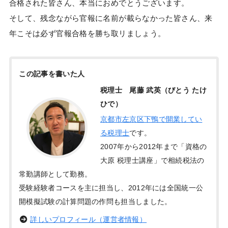
合格された皆さん、本当におめでとうございます。
そして、残念ながら官報に名前が載らなかった皆さん、来
年こそは必ず官報合格を勝ち取リましょう。
この記事を書いた人
税理士 尾藤 武英（びとう たけ
ひで）
京都市左京区下鴨で開業してい
る税理士
です。
2007年から2012年まで「資格の
大原 税理士講座」で相続税法の
常勤講師として勤務。
受験経験者コースを主に担当し、2012年には全国統一公
開模擬試験の計算問題の作問も担当しました。
詳しいプロフィール（運営者情報）