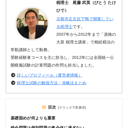
税理士 尾藤 武英（びとう たけ
ひで）
京都市左京区下鴨で開業してい
る税理士
です。
2007年から2012年まで「資格の
大原 税理士講座」で相続税法の
常勤講師として勤務。
受験経験者コースを主に担当し、2012年には全国統一公
開模擬試験の計算問題の作問も担当しました。
詳しいプロフィール（運営者情報）
税理士試験の勉強方法・攻略法まとめ
目次
[
クリックで非表示
]
基礎固めが何よりも重要
総合問題は個別問題の集合体に過ぎない